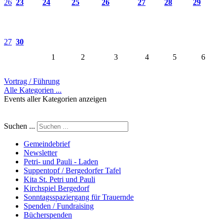
26
23
24
25
26
27
28
29
27
30
1
2
3
4
5
6
Vortrag / Führung
Alle Kategorien ...
Events aller Kategorien anzeigen
Suchen ...
Gemeindebrief
Newsletter
Petri- und Pauli - Laden
Suppentopf / Bergedorfer Tafel
Kita St. Petri und Pauli
Kirchspiel Bergedorf
Sonntagsspaziergang für Trauernde
Spenden / Fundraising
Bücherspenden