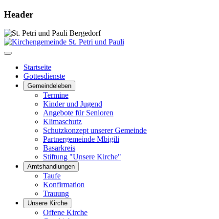
Header
Startseite
Gottesdienste
Gemeindeleben
Termine
Kinder und Jugend
Angebote für Senioren
Klimaschutz
Schutzkonzept unserer Gemeinde
Partnergemeinde Mbigili
Basarkreis
Stiftung "Unsere Kirche"
Amtshandlungen
Taufe
Konfirmation
Trauung
Unsere Kirche
Offene Kirche