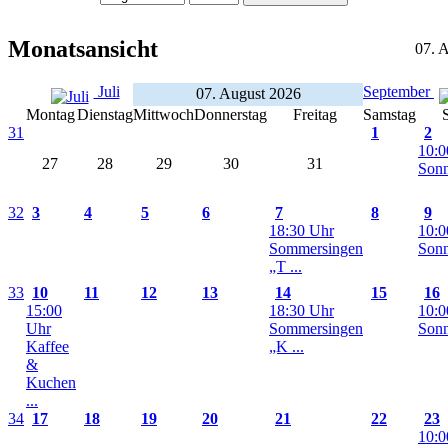
Monatsansicht
07. 
Juli
September
07. August 2026
Montag
Dienstag
Mittwoch
Donnerstag
Freitag
Samstag
31
1
2
10:0
27
28
29
30
31
Sonn
32
3
4
5
6
7
8
9
18:30 Uhr
10:0
Sommersingen
Sonn
„T ...
33
10
11
12
13
14
15
16
15:00
18:30 Uhr
10:0
Uhr
Sommersingen
Sonn
Kaffee
„K ...
&
Kuchen
...
34
17
18
19
20
21
22
23
10:0