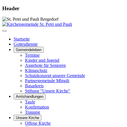
Header
Startseite
Gottesdienste
Gemeindeleben
Termine
Kinder und Jugend
Angebote für Senioren
Klimaschutz
Schutzkonzept unserer Gemeinde
Partnergemeinde Mbigili
Basarkreis
Stiftung "Unsere Kirche"
Amtshandlungen
Taufe
Konfirmation
Trauung
Unsere Kirche
Offene Kirche