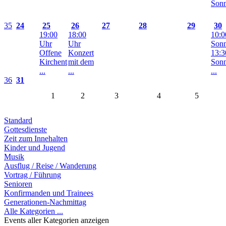
Sonn
35
24
25
26
27
28
29
30
19:00
18:00
10:0
Uhr
Uhr
Sonn
Offene
Konzert
13:3
Kirchent
mit dem
Sonn
...
...
...
36
31
1
2
3
4
5
Standard
Gottesdienste
Zeit zum Innehalten
Kinder und Jugend
Musik
Ausflug / Reise / Wanderung
Vortrag / Führung
Senioren
Konfirmanden und Trainees
Generationen-Nachmittag
Alle Kategorien ...
Events aller Kategorien anzeigen