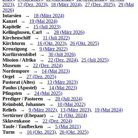
2023)
,
17 (Dez. 2023)
,
18 (März 2024)
,
27 (Dez. 2025)
,
29 (Mai
2026)
Intarsien
→
18 (März 2024)
Kanzel
→
19 (Mai 2024)
Kapitelle
→
15 (Juli 2023)
Kellinghusen, Carl
→
28 (März 2026)
Kirchenschiff
→
11 (Juli 2022)
Kirchturm
→
16 (Okt. 2023)
,
26 (Okt. 2025)
Kreuzigung
→
9 (März 2022)
Kurfürstenbibel
→
30 (Juli 2026)
Mission / Afrika
→
22 (Dez. 2024)
,
25 (Juli 2025)
Museum
→
22 (Dez. 2024)
Nordempore
→
14 (Mai 2023)
Orgel
→
27 (Dez. 2025)
Pastorat (Altes)
→
13 (März 2023)
Paulus (Apostel)
→
14 (Mai 2023)
Pfingsten
→
24 (Mai 2025)
Prediger / Pastoren
→
20 (Juli 2024)
Reimbold, Johannes
→
10 (Mai 2022)
Reliefs
→
9 (März 2022)
,
13 (März 2023)
,
19 (Mai 2024)
Sertürner (Ehepaar)
→
21 (Okt. 2024)
Sklavenkasse
→
22 (Dez. 2024)
Taufe / Taufbecken
→
5 (Mai 2021)
Turm
→
16 (Okt. 2023)
,
26 (Okt. 2025)