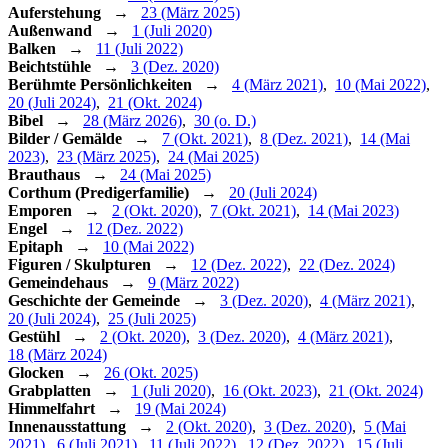
Auferstehung
→
23 (März 2025)
Außenwand
→
1 (Juli 2020)
Balken
→
11 (Juli 2022)
Beichtstühle
→
3 (Dez. 2020)
Berühmte Persönlichkeiten
→
4 (März 2021)
,
10 (Mai 2022)
,
20 (Juli 2024)
,
21 (Okt. 2024)
Bibel
→
28 (März 2026)
,
30 (o. D.)
Bilder / Gemälde
→
7 (Okt. 2021)
,
8 (Dez. 2021)
,
14 (Mai
2023)
,
23 (März 2025)
,
24 (Mai 2025)
Brauthaus
→
24 (Mai 2025)
Corthum (Predigerfamilie)
→
20 (Juli 2024)
Emporen
→
2 (Okt. 2020)
,
7 (Okt. 2021)
,
14 (Mai 2023)
Engel
→
12 (Dez. 2022)
Epitaph
→
10 (Mai 2022)
Figuren / Skulpturen
→
12 (Dez. 2022)
,
22 (Dez. 2024)
Gemeindehaus
→
9 (März 2022)
Geschichte der Gemeinde
→
3 (Dez. 2020)
,
4 (März 2021)
,
20 (Juli 2024)
,
25 (Juli 2025)
Gestühl
→
2 (Okt. 2020)
,
3 (Dez. 2020)
,
4 (März 2021)
,
18 (März 2024)
Glocken
→
26 (Okt. 2025)
Grabplatten
→
1 (Juli 2020)
,
16 (Okt. 2023)
,
21 (Okt. 2024)
Himmelfahrt
→
19 (Mai 2024)
Innenausstattung
→
2 (Okt. 2020)
,
3 (Dez. 2020)
,
5 (Mai
2021)
,
6 (Juli 2021)
,
11 (Juli 2022)
,
12 (Dez. 2022)
,
15 (Juli