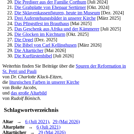
Die Prediger aus der Familie Corthum
[Juli 2024]
Die Grabplatte von Ehepaar Sertürner
[Okt. 2024]
Die Sklavenkassenfiguren, heute im Museum
[Dez. 2024]
Drei Auferstehungsbilder in unserer Kirche
[März 2025]
Das Pfingstfest im Brauthaus
[Mai 2025]
Das Geschenk aus Afrika und der Kämmerer
[Juli 2025]
Die Glocken im Kirchturm
[Okt. 2025]
Die Orgel
[Dez. 2025]
Die Bibel von Carl Kellinghusen
[März 2026]
Die Altartücher
[Mai 2026]
Die Kurfürstenbibel
[Juli 2026]
Weiterhin finden Sie Beiträge über die
Spuren der Reformation in
St. Petri und Pauli
von
Dr. Charlotte Klack-Eitzen
,
die
liturgischen Farben in unserer Kirche
von
Boike Jacobs
,
und
das große Altarbild
von
Rudolf Bönisch
.
Schlagwortverzeichnis
Altar
→
6 (Juli 2021)
,
29 (Mai 2026)
Altarplatte
→
6 (Juli 2021)
Altartücher
→
29 (Mai 2026)