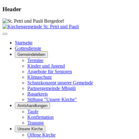
Header
Startseite
Gottesdienste
Gemeindeleben
Termine
Kinder und Jugend
Angebote für Senioren
Klimaschutz
Schutzkonzept unserer Gemeinde
Partnergemeinde Mbigili
Basarkreis
Stiftung "Unsere Kirche"
Amtshandlungen
Taufe
Konfirmation
Trauung
Unsere Kirche
Offene Kirche