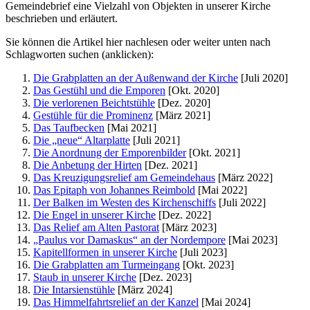
Gemeindebrief eine Vielzahl von Objekten in unserer Kirche
beschrieben und erläutert.
Sie können die Artikel hier nachlesen oder weiter unten nach
Schlagworten suchen (anklicken):
Die Grabplatten an der Außenwand der Kirche
[Juli 2020]
Das Gestühl und die Emporen
[Okt. 2020]
Die verlorenen Beichtstühle
[Dez. 2020]
Gestühle für die Prominenz
[März 2021]
Das Taufbecken
[Mai 2021]
Die „neue“ Altarplatte
[Juli 2021]
Die Anordnung der Emporenbilder
[Okt. 2021]
Die Anbetung der Hirten
[Dez. 2021]
Das Kreuzigungsrelief am Gemeindehaus
[März 2022]
Das Epitaph von Johannes Reimbold
[Mai 2022]
Der Balken im Westen des Kirchenschiffs
[Juli 2022]
Die Engel in unserer Kirche
[Dez. 2022]
Das Relief am Alten Pastorat
[März 2023]
„Paulus vor Damaskus“ an der Nordempore
[Mai 2023]
Kapitellformen in unserer Kirche
[Juli 2023]
Die Grabplatten am Turmeingang
[Okt. 2023]
Staub in unserer Kirche
[Dez. 2023]
Die Intarsienstühle
[März 2024]
Das Himmelfahrtsrelief an der Kanzel
[Mai 2024]