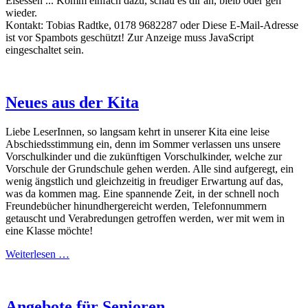
Eisessen ... Komm einfach dazu, schau es dir an, bleib oder geh
wieder.
Kontakt: Tobias Radtke, 0178 9682287 oder
Diese E-Mail-Adresse
ist vor Spambots geschützt! Zur Anzeige muss JavaScript
eingeschaltet sein.
Neues aus der Kita
Liebe LeserInnen, so langsam kehrt in unserer Kita eine leise
Abschiedsstimmung ein, denn im Sommer verlassen uns unsere
Vorschulkinder und die zukünftigen Vorschulkinder, welche zur
Vorschule der Grundschule gehen werden. Alle sind aufgeregt, ein
wenig ängstlich und gleichzeitig in freudiger Erwartung auf das,
was da kommen mag. Eine spannende Zeit, in der schnell noch
Freundebücher hinundhergereicht werden, Telefonnummern
getauscht und Verabredungen getroffen werden, wer mit wem in
eine Klasse möchte!
Weiterlesen …
Angebote für Senioren