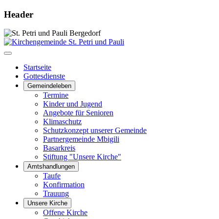
Header
Startseite
Gottesdienste
Gemeindeleben
Termine
Kinder und Jugend
Angebote für Senioren
Klimaschutz
Schutzkonzept unserer Gemeinde
Partnergemeinde Mbigili
Basarkreis
Stiftung "Unsere Kirche"
Amtshandlungen
Taufe
Konfirmation
Trauung
Unsere Kirche
Offene Kirche