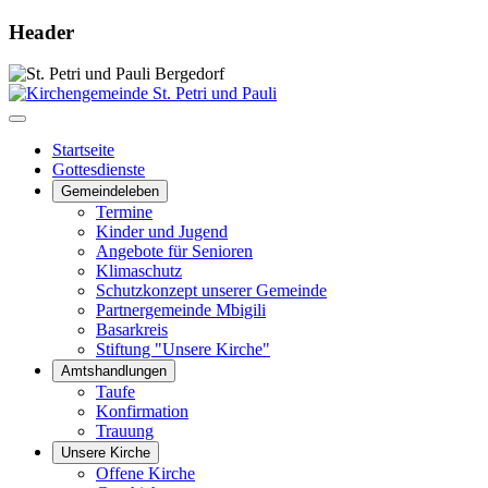
Header
Startseite
Gottesdienste
Gemeindeleben
Termine
Kinder und Jugend
Angebote für Senioren
Klimaschutz
Schutzkonzept unserer Gemeinde
Partnergemeinde Mbigili
Basarkreis
Stiftung "Unsere Kirche"
Amtshandlungen
Taufe
Konfirmation
Trauung
Unsere Kirche
Offene Kirche