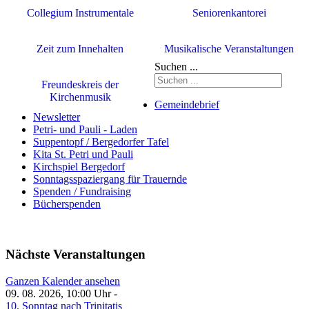
Collegium Instrumentale
Seniorenkantorei
Zeit zum Innehalten
Musikalische Veranstaltungen
Suchen ...
Freundeskreis der
Kirchenmusik
Gemeindebrief
Newsletter
Petri- und Pauli - Laden
Suppentopf / Bergedorfer Tafel
Kita St. Petri und Pauli
Kirchspiel Bergedorf
Sonntagsspaziergang für Trauernde
Spenden / Fundraising
Bücherspenden
Nächste Veranstaltungen
Ganzen Kalender ansehen
09. 08. 2026, 10:00 Uhr -
10. Sonntag nach Trinitatis