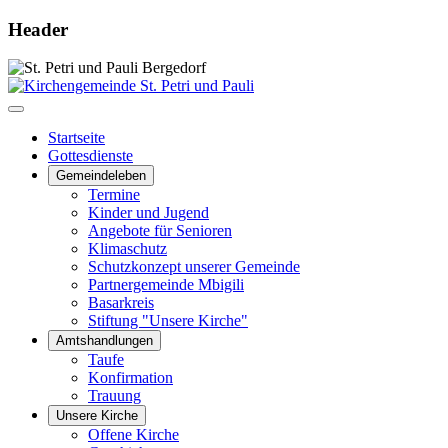
Header
Startseite
Gottesdienste
Gemeindeleben
Termine
Kinder und Jugend
Angebote für Senioren
Klimaschutz
Schutzkonzept unserer Gemeinde
Partnergemeinde Mbigili
Basarkreis
Stiftung "Unsere Kirche"
Amtshandlungen
Taufe
Konfirmation
Trauung
Unsere Kirche
Offene Kirche