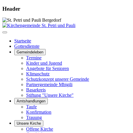
Header
Startseite
Gottesdienste
Gemeindeleben
Termine
Kinder und Jugend
Angebote für Senioren
Klimaschutz
Schutzkonzept unserer Gemeinde
Partnergemeinde Mbigili
Basarkreis
Stiftung "Unsere Kirche"
Amtshandlungen
Taufe
Konfirmation
Trauung
Unsere Kirche
Offene Kirche