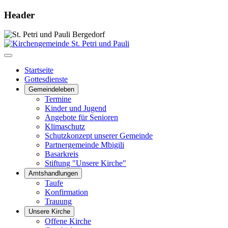
Header
Startseite
Gottesdienste
Gemeindeleben
Termine
Kinder und Jugend
Angebote für Senioren
Klimaschutz
Schutzkonzept unserer Gemeinde
Partnergemeinde Mbigili
Basarkreis
Stiftung "Unsere Kirche"
Amtshandlungen
Taufe
Konfirmation
Trauung
Unsere Kirche
Offene Kirche