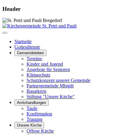
Header
Startseite
Gottesdienste
Gemeindeleben
Termine
Kinder und Jugend
Angebote für Senioren
Klimaschutz
Schutzkonzept unserer Gemeinde
Partnergemeinde Mbigili
Basarkreis
Stiftung "Unsere Kirche"
Amtshandlungen
Taufe
Konfirmation
Trauung
Unsere Kirche
Offene Kirche