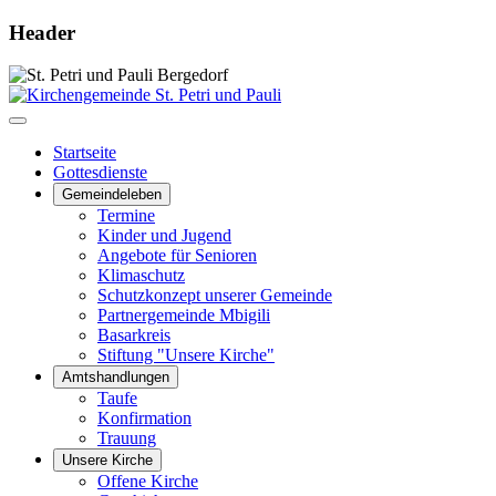
Header
Startseite
Gottesdienste
Gemeindeleben
Termine
Kinder und Jugend
Angebote für Senioren
Klimaschutz
Schutzkonzept unserer Gemeinde
Partnergemeinde Mbigili
Basarkreis
Stiftung "Unsere Kirche"
Amtshandlungen
Taufe
Konfirmation
Trauung
Unsere Kirche
Offene Kirche