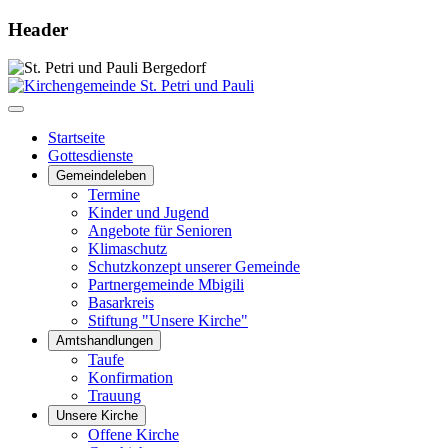
Header
Startseite
Gottesdienste
Gemeindeleben
Termine
Kinder und Jugend
Angebote für Senioren
Klimaschutz
Schutzkonzept unserer Gemeinde
Partnergemeinde Mbigili
Basarkreis
Stiftung "Unsere Kirche"
Amtshandlungen
Taufe
Konfirmation
Trauung
Unsere Kirche
Offene Kirche