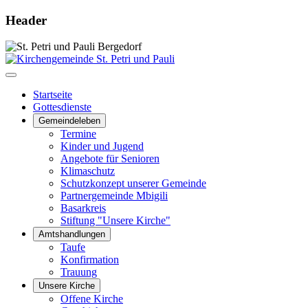
Header
Startseite
Gottesdienste
Gemeindeleben
Termine
Kinder und Jugend
Angebote für Senioren
Klimaschutz
Schutzkonzept unserer Gemeinde
Partnergemeinde Mbigili
Basarkreis
Stiftung "Unsere Kirche"
Amtshandlungen
Taufe
Konfirmation
Trauung
Unsere Kirche
Offene Kirche