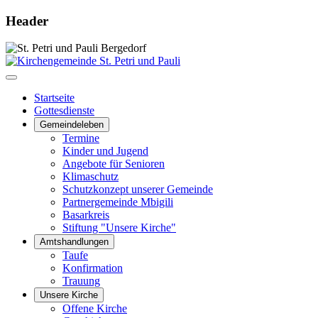
Header
Startseite
Gottesdienste
Gemeindeleben
Termine
Kinder und Jugend
Angebote für Senioren
Klimaschutz
Schutzkonzept unserer Gemeinde
Partnergemeinde Mbigili
Basarkreis
Stiftung "Unsere Kirche"
Amtshandlungen
Taufe
Konfirmation
Trauung
Unsere Kirche
Offene Kirche