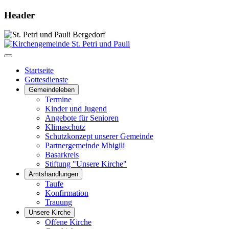
Header
Startseite
Gottesdienste
Gemeindeleben
Termine
Kinder und Jugend
Angebote für Senioren
Klimaschutz
Schutzkonzept unserer Gemeinde
Partnergemeinde Mbigili
Basarkreis
Stiftung "Unsere Kirche"
Amtshandlungen
Taufe
Konfirmation
Trauung
Unsere Kirche
Offene Kirche