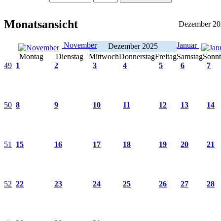
Monatsansicht
Dezember 20
November
Januar
Dezember 2025
Montag
Dienstag
Mittwoch
Donnerstag
Freitag
Samstag
Sonn
49
1
2
3
4
5
6
7
50
8
9
10
11
12
13
14
51
15
16
17
18
19
20
21
52
22
23
24
25
26
27
28