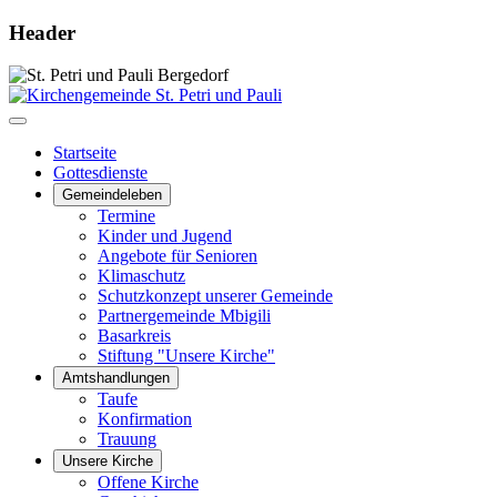
Header
Startseite
Gottesdienste
Gemeindeleben
Termine
Kinder und Jugend
Angebote für Senioren
Klimaschutz
Schutzkonzept unserer Gemeinde
Partnergemeinde Mbigili
Basarkreis
Stiftung "Unsere Kirche"
Amtshandlungen
Taufe
Konfirmation
Trauung
Unsere Kirche
Offene Kirche