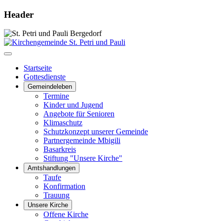
Header
Startseite
Gottesdienste
Gemeindeleben
Termine
Kinder und Jugend
Angebote für Senioren
Klimaschutz
Schutzkonzept unserer Gemeinde
Partnergemeinde Mbigili
Basarkreis
Stiftung "Unsere Kirche"
Amtshandlungen
Taufe
Konfirmation
Trauung
Unsere Kirche
Offene Kirche