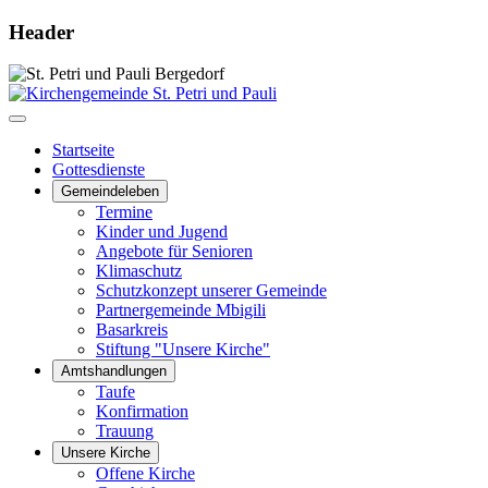
Header
Startseite
Gottesdienste
Gemeindeleben
Termine
Kinder und Jugend
Angebote für Senioren
Klimaschutz
Schutzkonzept unserer Gemeinde
Partnergemeinde Mbigili
Basarkreis
Stiftung "Unsere Kirche"
Amtshandlungen
Taufe
Konfirmation
Trauung
Unsere Kirche
Offene Kirche