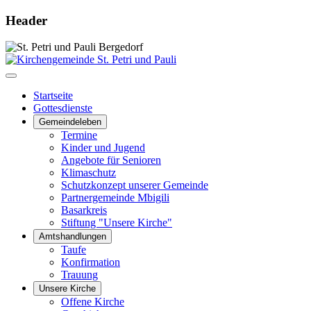
Header
Startseite
Gottesdienste
Gemeindeleben
Termine
Kinder und Jugend
Angebote für Senioren
Klimaschutz
Schutzkonzept unserer Gemeinde
Partnergemeinde Mbigili
Basarkreis
Stiftung "Unsere Kirche"
Amtshandlungen
Taufe
Konfirmation
Trauung
Unsere Kirche
Offene Kirche