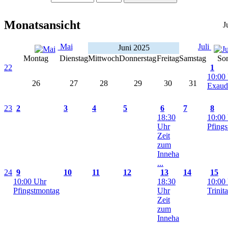
Monatsansicht
J
Mai
Juli
Juni 2025
Montag
Dienstag
Mittwoch
Donnerstag
Freitag
Samstag
So
22
1
10:00
26
27
28
29
30
31
Exaud
23
2
3
4
5
6
7
8
18:30
10:00
Uhr
Pfings
Zeit
zum
Inneha
...
24
9
10
11
12
13
14
15
10:00 Uhr
18:30
10:00
Pfingstmontag
Uhr
Trinita
Zeit
zum
Inneha
...