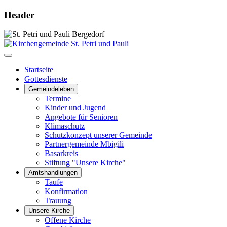
Header
Startseite
Gottesdienste
Gemeindeleben
Termine
Kinder und Jugend
Angebote für Senioren
Klimaschutz
Schutzkonzept unserer Gemeinde
Partnergemeinde Mbigili
Basarkreis
Stiftung "Unsere Kirche"
Amtshandlungen
Taufe
Konfirmation
Trauung
Unsere Kirche
Offene Kirche