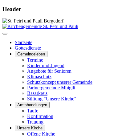
Header
Startseite
Gottesdienste
Gemeindeleben
Termine
Kinder und Jugend
Angebote für Senioren
Klimaschutz
Schutzkonzept unserer Gemeinde
Partnergemeinde Mbigili
Basarkreis
Stiftung "Unsere Kirche"
Amtshandlungen
Taufe
Konfirmation
Trauung
Unsere Kirche
Offene Kirche