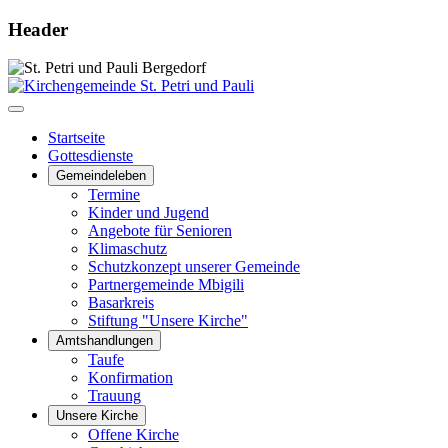
Header
Startseite
Gottesdienste
Gemeindeleben
Termine
Kinder und Jugend
Angebote für Senioren
Klimaschutz
Schutzkonzept unserer Gemeinde
Partnergemeinde Mbigili
Basarkreis
Stiftung "Unsere Kirche"
Amtshandlungen
Taufe
Konfirmation
Trauung
Unsere Kirche
Offene Kirche