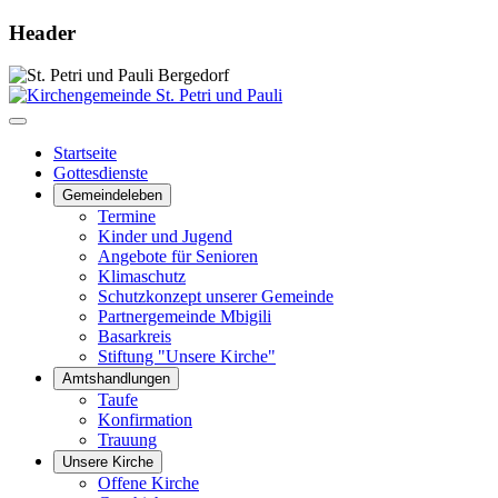
Header
Startseite
Gottesdienste
Gemeindeleben
Termine
Kinder und Jugend
Angebote für Senioren
Klimaschutz
Schutzkonzept unserer Gemeinde
Partnergemeinde Mbigili
Basarkreis
Stiftung "Unsere Kirche"
Amtshandlungen
Taufe
Konfirmation
Trauung
Unsere Kirche
Offene Kirche