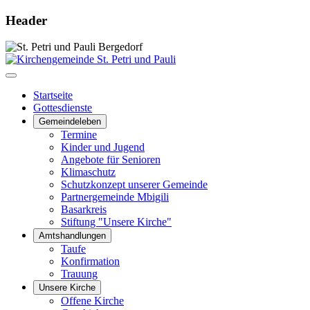
Header
Startseite
Gottesdienste
Gemeindeleben
Termine
Kinder und Jugend
Angebote für Senioren
Klimaschutz
Schutzkonzept unserer Gemeinde
Partnergemeinde Mbigili
Basarkreis
Stiftung "Unsere Kirche"
Amtshandlungen
Taufe
Konfirmation
Trauung
Unsere Kirche
Offene Kirche