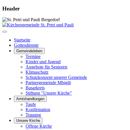
Header
Startseite
Gottesdienste
Gemeindeleben
Termine
Kinder und Jugend
Angebote für Senioren
Klimaschutz
Schutzkonzept unserer Gemeinde
Partnergemeinde Mbigili
Basarkreis
Stiftung "Unsere Kirche"
Amtshandlungen
Taufe
Konfirmation
Trauung
Unsere Kirche
Offene Kirche