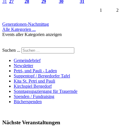
31
27
28
29
30
31
1
2
Generationen-Nachmittag
Alle Kategorien ...
Events aller Kategorien anzeigen
Suchen ...
Gemeindebrief
Newsletter
Petri- und Pauli - Laden
Suppentopf / Bergedorfer Tafel
Kita St. Petri und Pauli
Kirchspiel Bergedorf
Sonntagsspaziergang für Trauernde
Spenden / Fundraising
Bücherspenden
Nächste Veranstaltungen