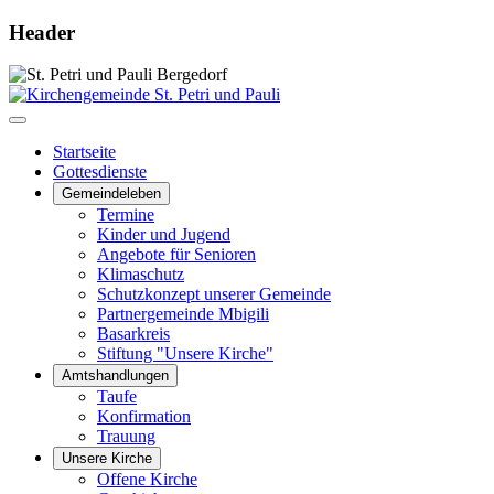
Header
Startseite
Gottesdienste
Gemeindeleben
Termine
Kinder und Jugend
Angebote für Senioren
Klimaschutz
Schutzkonzept unserer Gemeinde
Partnergemeinde Mbigili
Basarkreis
Stiftung "Unsere Kirche"
Amtshandlungen
Taufe
Konfirmation
Trauung
Unsere Kirche
Offene Kirche