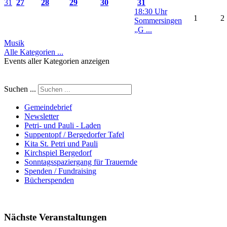
31
27
28
29
30
31
18:30 Uhr
1
2
Sommersingen
„G ...
Musik
Alle Kategorien ...
Events aller Kategorien anzeigen
Suchen ...
Gemeindebrief
Newsletter
Petri- und Pauli - Laden
Suppentopf / Bergedorfer Tafel
Kita St. Petri und Pauli
Kirchspiel Bergedorf
Sonntagsspaziergang für Trauernde
Spenden / Fundraising
Bücherspenden
Nächste Veranstaltungen