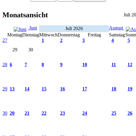
Monatsansicht
Juli 2
Juni
August
Juli 2026
Montag
Dienstag
Mittwoch
Donnerstag
Freitag
Samstag
Sonn
27
1
2
3
4
5
29
30
28
6
7
8
9
10
11
12
29
13
14
15
16
17
18
19
30
20
21
22
23
24
25
26