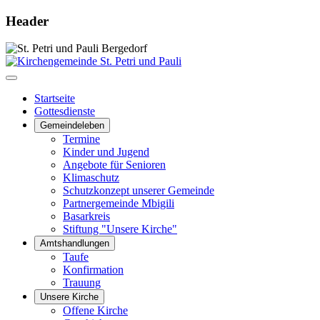
Header
Startseite
Gottesdienste
Gemeindeleben
Termine
Kinder und Jugend
Angebote für Senioren
Klimaschutz
Schutzkonzept unserer Gemeinde
Partnergemeinde Mbigili
Basarkreis
Stiftung "Unsere Kirche"
Amtshandlungen
Taufe
Konfirmation
Trauung
Unsere Kirche
Offene Kirche