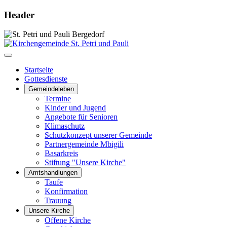
Header
Startseite
Gottesdienste
Gemeindeleben
Termine
Kinder und Jugend
Angebote für Senioren
Klimaschutz
Schutzkonzept unserer Gemeinde
Partnergemeinde Mbigili
Basarkreis
Stiftung "Unsere Kirche"
Amtshandlungen
Taufe
Konfirmation
Trauung
Unsere Kirche
Offene Kirche