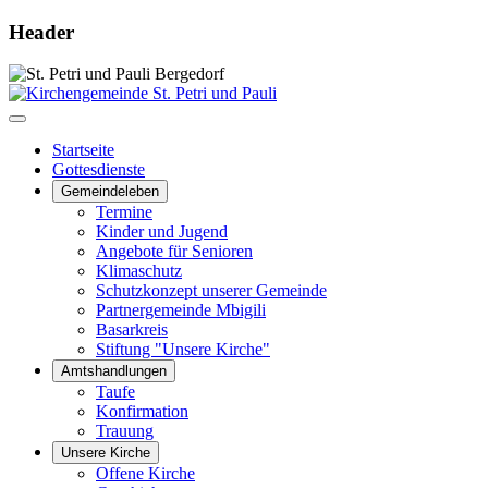
Header
Startseite
Gottesdienste
Gemeindeleben
Termine
Kinder und Jugend
Angebote für Senioren
Klimaschutz
Schutzkonzept unserer Gemeinde
Partnergemeinde Mbigili
Basarkreis
Stiftung "Unsere Kirche"
Amtshandlungen
Taufe
Konfirmation
Trauung
Unsere Kirche
Offene Kirche