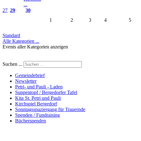
...
27
29
30
1
2
3
4
5
Standard
Alle Kategorien ...
Events aller Kategorien anzeigen
Suchen ...
Gemeindebrief
Newsletter
Petri- und Pauli - Laden
Suppentopf / Bergedorfer Tafel
Kita St. Petri und Pauli
Kirchspiel Bergedorf
Sonntagsspaziergang für Trauernde
Spenden / Fundraising
Bücherspenden