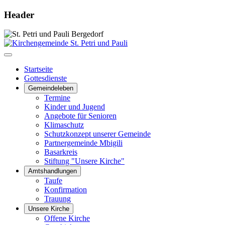
Header
Startseite
Gottesdienste
Gemeindeleben
Termine
Kinder und Jugend
Angebote für Senioren
Klimaschutz
Schutzkonzept unserer Gemeinde
Partnergemeinde Mbigili
Basarkreis
Stiftung "Unsere Kirche"
Amtshandlungen
Taufe
Konfirmation
Trauung
Unsere Kirche
Offene Kirche