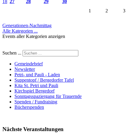
18
27
28
29
30
1
2
3
Generationen-Nachmittag
Alle Kategorien ...
Events aller Kategorien anzeigen
Suchen ...
Gemeindebrief
Newsletter
Petri- und Pauli - Laden
Suppentopf / Bergedorfer Tafel
Kita St. Petri und Pauli
Kirchspiel Bergedorf
Sonntagsspaziergang für Trauernde
Spenden / Fundraising
Bücherspenden
Nächste Veranstaltungen