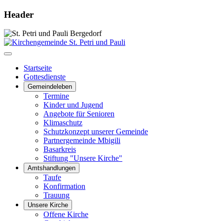
Header
Startseite
Gottesdienste
Gemeindeleben
Termine
Kinder und Jugend
Angebote für Senioren
Klimaschutz
Schutzkonzept unserer Gemeinde
Partnergemeinde Mbigili
Basarkreis
Stiftung "Unsere Kirche"
Amtshandlungen
Taufe
Konfirmation
Trauung
Unsere Kirche
Offene Kirche