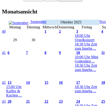
Monatsansicht
September
Nov
Oktober 2025
Montag
Dienstag
Mittwoch
Donnerstag
Freitag
Sa
40
1
2
3
4
18:00 Uhr
29
30
Orgelkonzert
18:30 Uhr Zeit
zum Inneha ...
41
6
7
8
9
10
11
10:00 Uhr Mini
Gottesdien ...
18:30 Uhr Zeit
zum Inneha ...
42
13
14
15
16
17
18
15:00 Uhr
18:30 Uhr Zeit
Kaffee &
zum Inneha ...
Kuchen ...
43
20
21
22
23
24
25
18:30 Uhr Zeit