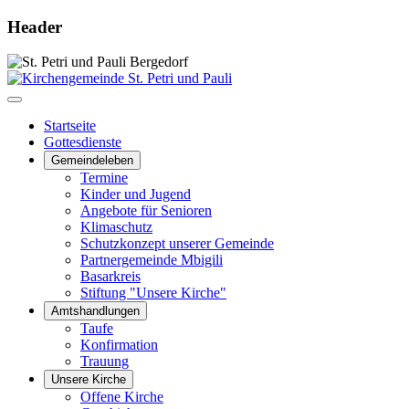
Header
Startseite
Gottesdienste
Gemeindeleben
Termine
Kinder und Jugend
Angebote für Senioren
Klimaschutz
Schutzkonzept unserer Gemeinde
Partnergemeinde Mbigili
Basarkreis
Stiftung "Unsere Kirche"
Amtshandlungen
Taufe
Konfirmation
Trauung
Unsere Kirche
Offene Kirche