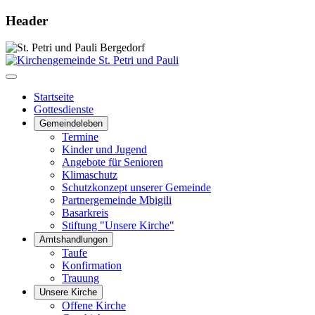
Header
Startseite
Gottesdienste
Gemeindeleben
Termine
Kinder und Jugend
Angebote für Senioren
Klimaschutz
Schutzkonzept unserer Gemeinde
Partnergemeinde Mbigili
Basarkreis
Stiftung "Unsere Kirche"
Amtshandlungen
Taufe
Konfirmation
Trauung
Unsere Kirche
Offene Kirche