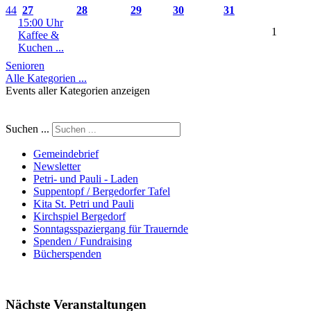
44
27
28
29
30
31
15:00 Uhr
1
Kaffee &
Kuchen ...
Senioren
Alle Kategorien ...
Events aller Kategorien anzeigen
Suchen ...
Gemeindebrief
Newsletter
Petri- und Pauli - Laden
Suppentopf / Bergedorfer Tafel
Kita St. Petri und Pauli
Kirchspiel Bergedorf
Sonntagsspaziergang für Trauernde
Spenden / Fundraising
Bücherspenden
Nächste Veranstaltungen