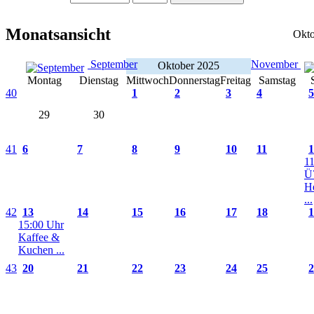
Monatsansicht
Okto
September
November
Oktober 2025
Montag
Dienstag
Mittwoch
Donnerstag
Freitag
Samstag
40
1
2
3
4
5
29
30
41
6
7
8
9
10
11
1
1
Ü
He
...
42
13
14
15
16
17
18
1
15:00 Uhr
Kaffee &
Kuchen ...
43
20
21
22
23
24
25
2