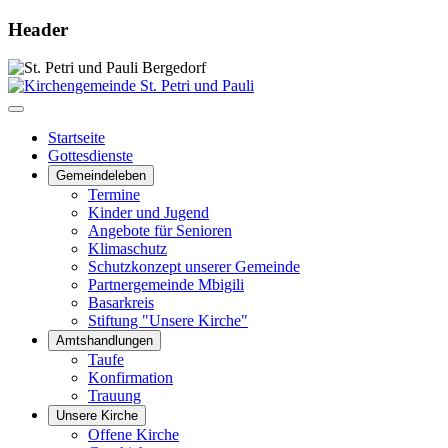
Header
Startseite
Gottesdienste
Gemeindeleben
Termine
Kinder und Jugend
Angebote für Senioren
Klimaschutz
Schutzkonzept unserer Gemeinde
Partnergemeinde Mbigili
Basarkreis
Stiftung "Unsere Kirche"
Amtshandlungen
Taufe
Konfirmation
Trauung
Unsere Kirche
Offene Kirche