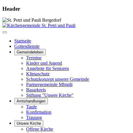
Header
Startseite
Gottesdienste
Gemeindeleben
Termine
Kinder und Jugend
Angebote für Senioren
Klimaschutz
Schutzkonzept unserer Gemeinde
Partnergemeinde Mbigili
Basarkreis
Stiftung "Unsere Kirche"
Amtshandlungen
Taufe
Konfirmation
Trauung
Unsere Kirche
Offene Kirche