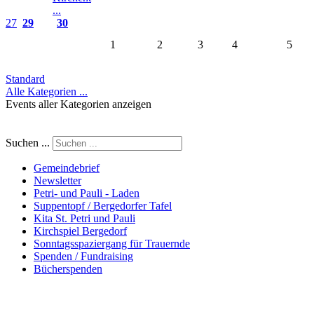
...
27
29
30
1
2
3
4
5
Standard
Alle Kategorien ...
Events aller Kategorien anzeigen
Suchen ...
Gemeindebrief
Newsletter
Petri- und Pauli - Laden
Suppentopf / Bergedorfer Tafel
Kita St. Petri und Pauli
Kirchspiel Bergedorf
Sonntagsspaziergang für Trauernde
Spenden / Fundraising
Bücherspenden