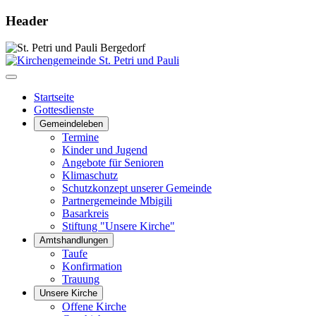
Header
Startseite
Gottesdienste
Gemeindeleben
Termine
Kinder und Jugend
Angebote für Senioren
Klimaschutz
Schutzkonzept unserer Gemeinde
Partnergemeinde Mbigili
Basarkreis
Stiftung "Unsere Kirche"
Amtshandlungen
Taufe
Konfirmation
Trauung
Unsere Kirche
Offene Kirche