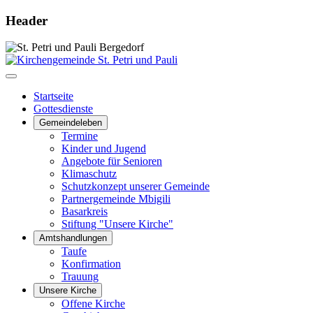
Header
Startseite
Gottesdienste
Gemeindeleben
Termine
Kinder und Jugend
Angebote für Senioren
Klimaschutz
Schutzkonzept unserer Gemeinde
Partnergemeinde Mbigili
Basarkreis
Stiftung "Unsere Kirche"
Amtshandlungen
Taufe
Konfirmation
Trauung
Unsere Kirche
Offene Kirche