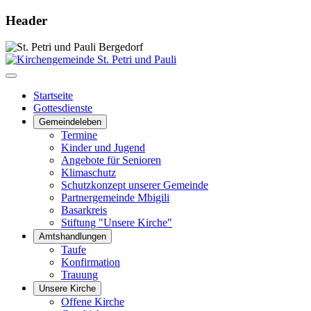
Header
Startseite
Gottesdienste
Gemeindeleben
Termine
Kinder und Jugend
Angebote für Senioren
Klimaschutz
Schutzkonzept unserer Gemeinde
Partnergemeinde Mbigili
Basarkreis
Stiftung "Unsere Kirche"
Amtshandlungen
Taufe
Konfirmation
Trauung
Unsere Kirche
Offene Kirche