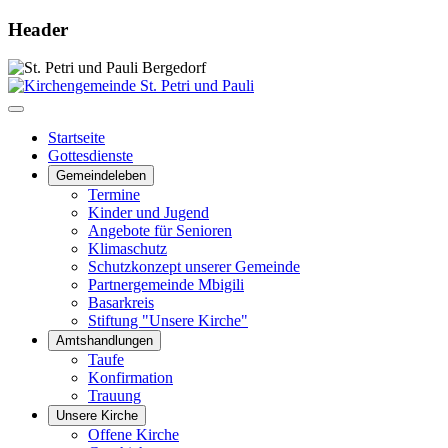
Header
Startseite
Gottesdienste
Gemeindeleben
Termine
Kinder und Jugend
Angebote für Senioren
Klimaschutz
Schutzkonzept unserer Gemeinde
Partnergemeinde Mbigili
Basarkreis
Stiftung "Unsere Kirche"
Amtshandlungen
Taufe
Konfirmation
Trauung
Unsere Kirche
Offene Kirche