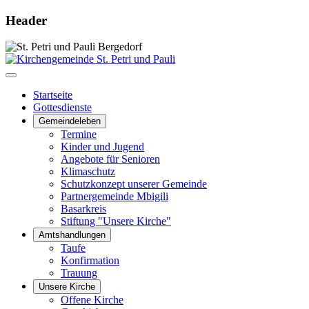
Header
Startseite
Gottesdienste
Gemeindeleben
Termine
Kinder und Jugend
Angebote für Senioren
Klimaschutz
Schutzkonzept unserer Gemeinde
Partnergemeinde Mbigili
Basarkreis
Stiftung "Unsere Kirche"
Amtshandlungen
Taufe
Konfirmation
Trauung
Unsere Kirche
Offene Kirche