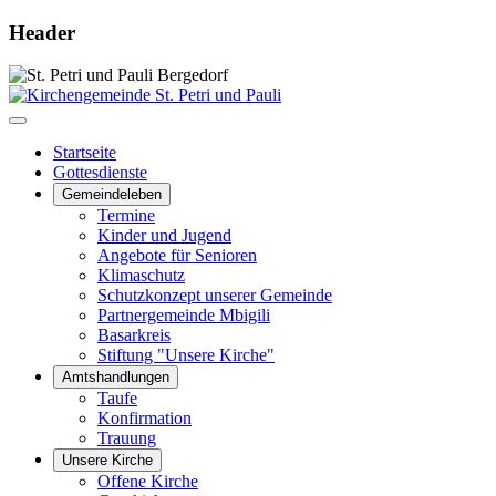
Header
Startseite
Gottesdienste
Gemeindeleben
Termine
Kinder und Jugend
Angebote für Senioren
Klimaschutz
Schutzkonzept unserer Gemeinde
Partnergemeinde Mbigili
Basarkreis
Stiftung "Unsere Kirche"
Amtshandlungen
Taufe
Konfirmation
Trauung
Unsere Kirche
Offene Kirche