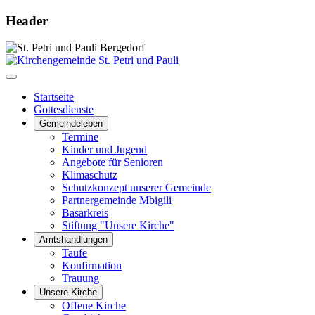
Header
Startseite
Gottesdienste
Gemeindeleben
Termine
Kinder und Jugend
Angebote für Senioren
Klimaschutz
Schutzkonzept unserer Gemeinde
Partnergemeinde Mbigili
Basarkreis
Stiftung "Unsere Kirche"
Amtshandlungen
Taufe
Konfirmation
Trauung
Unsere Kirche
Offene Kirche