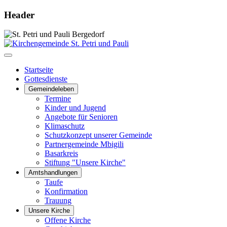
Header
Startseite
Gottesdienste
Gemeindeleben
Termine
Kinder und Jugend
Angebote für Senioren
Klimaschutz
Schutzkonzept unserer Gemeinde
Partnergemeinde Mbigili
Basarkreis
Stiftung "Unsere Kirche"
Amtshandlungen
Taufe
Konfirmation
Trauung
Unsere Kirche
Offene Kirche