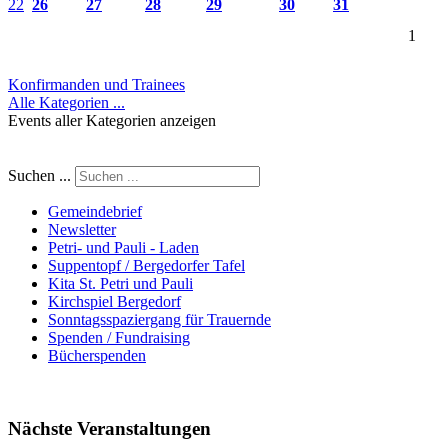
22
26
27
28
29
30
31
1
Konfirmanden und Trainees
Alle Kategorien ...
Events aller Kategorien anzeigen
Suchen ...
Gemeindebrief
Newsletter
Petri- und Pauli - Laden
Suppentopf / Bergedorfer Tafel
Kita St. Petri und Pauli
Kirchspiel Bergedorf
Sonntagsspaziergang für Trauernde
Spenden / Fundraising
Bücherspenden
Nächste Veranstaltungen