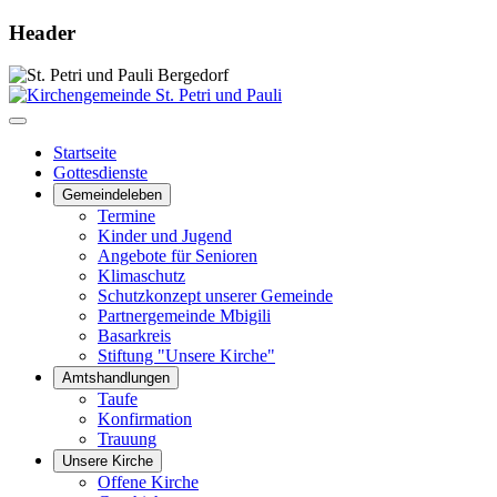
Header
Startseite
Gottesdienste
Gemeindeleben
Termine
Kinder und Jugend
Angebote für Senioren
Klimaschutz
Schutzkonzept unserer Gemeinde
Partnergemeinde Mbigili
Basarkreis
Stiftung "Unsere Kirche"
Amtshandlungen
Taufe
Konfirmation
Trauung
Unsere Kirche
Offene Kirche