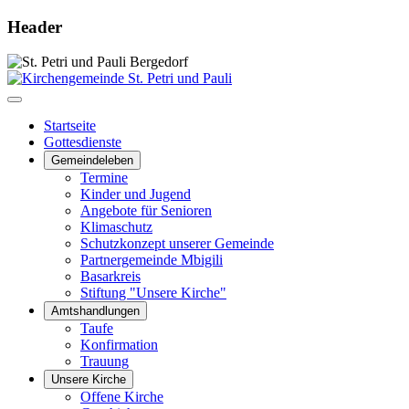
Header
Startseite
Gottesdienste
Gemeindeleben
Termine
Kinder und Jugend
Angebote für Senioren
Klimaschutz
Schutzkonzept unserer Gemeinde
Partnergemeinde Mbigili
Basarkreis
Stiftung "Unsere Kirche"
Amtshandlungen
Taufe
Konfirmation
Trauung
Unsere Kirche
Offene Kirche