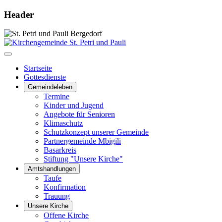
Header
Startseite
Gottesdienste
Gemeindeleben
Termine
Kinder und Jugend
Angebote für Senioren
Klimaschutz
Schutzkonzept unserer Gemeinde
Partnergemeinde Mbigili
Basarkreis
Stiftung "Unsere Kirche"
Amtshandlungen
Taufe
Konfirmation
Trauung
Unsere Kirche
Offene Kirche