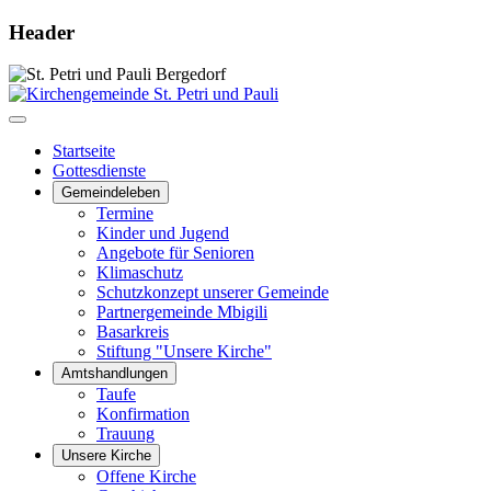
Header
Startseite
Gottesdienste
Gemeindeleben
Termine
Kinder und Jugend
Angebote für Senioren
Klimaschutz
Schutzkonzept unserer Gemeinde
Partnergemeinde Mbigili
Basarkreis
Stiftung "Unsere Kirche"
Amtshandlungen
Taufe
Konfirmation
Trauung
Unsere Kirche
Offene Kirche