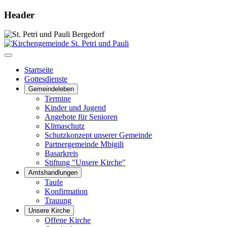
Header
Startseite
Gottesdienste
Gemeindeleben
Termine
Kinder und Jugend
Angebote für Senioren
Klimaschutz
Schutzkonzept unserer Gemeinde
Partnergemeinde Mbigili
Basarkreis
Stiftung "Unsere Kirche"
Amtshandlungen
Taufe
Konfirmation
Trauung
Unsere Kirche
Offene Kirche