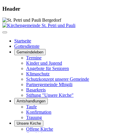
Header
Startseite
Gottesdienste
Gemeindeleben
Termine
Kinder und Jugend
Angebote für Senioren
Klimaschutz
Schutzkonzept unserer Gemeinde
Partnergemeinde Mbigili
Basarkreis
Stiftung "Unsere Kirche"
Amtshandlungen
Taufe
Konfirmation
Trauung
Unsere Kirche
Offene Kirche