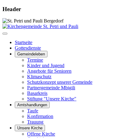
Header
Startseite
Gottesdienste
Gemeindeleben
Termine
Kinder und Jugend
Angebote für Senioren
Klimaschutz
Schutzkonzept unserer Gemeinde
Partnergemeinde Mbigili
Basarkreis
Stiftung "Unsere Kirche"
Amtshandlungen
Taufe
Konfirmation
Trauung
Unsere Kirche
Offene Kirche