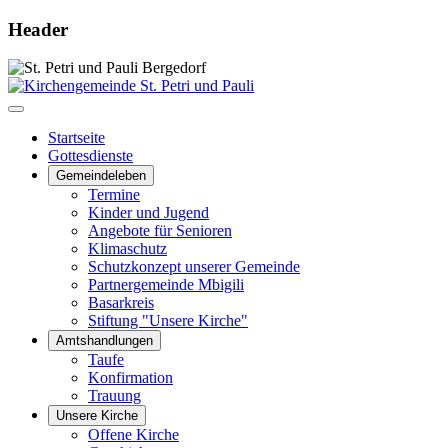
Header
Startseite
Gottesdienste
Gemeindeleben
Termine
Kinder und Jugend
Angebote für Senioren
Klimaschutz
Schutzkonzept unserer Gemeinde
Partnergemeinde Mbigili
Basarkreis
Stiftung "Unsere Kirche"
Amtshandlungen
Taufe
Konfirmation
Trauung
Unsere Kirche
Offene Kirche